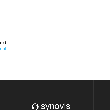
ext:
roph