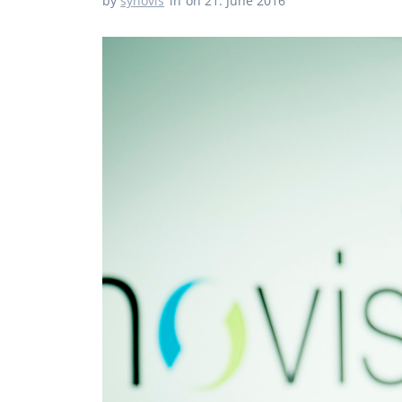
by
synovis
in
on 21. June 2016